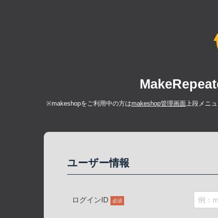
MakeRep
※makeshopをご利用中の方は
makeshop管理画面
上段メニュ
ユーザー情報
ログインID
必須